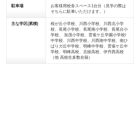
駐車場
お客様用校舎スペース1台分（見学の際は
そちらに駐車いただけます。）
主な学区(累積)
桜が丘小学校、川西小学校、川西北小学
校、長尾小学校、長尾南小学校、長尾台小
学校、 加茂小学校、雲雀ケ丘学園小学校/
中学校、川西中学校、川西南中学校、南ひ
ばりガ丘中学校、明峰中学校、雲雀ケ丘中
学校、明峰高校、北稜高校、伊丹西高校
（他 高校生多数在籍）